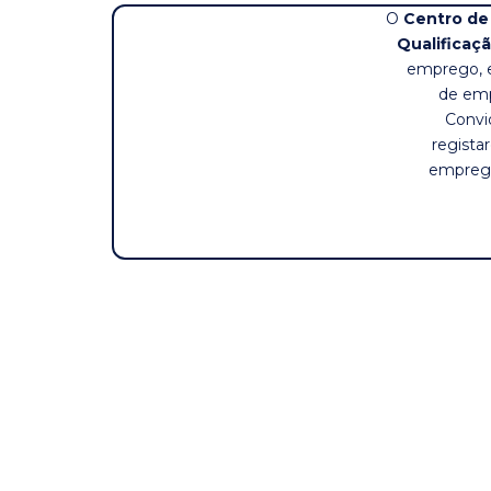
O
Centro de
Qualificaçã
emprego, e
de emp
Convi
regista
emprego