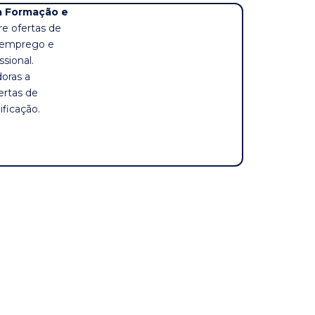
à Formação e
re ofertas de
toemprego e
sional.
oras a
ertas de
ficação.